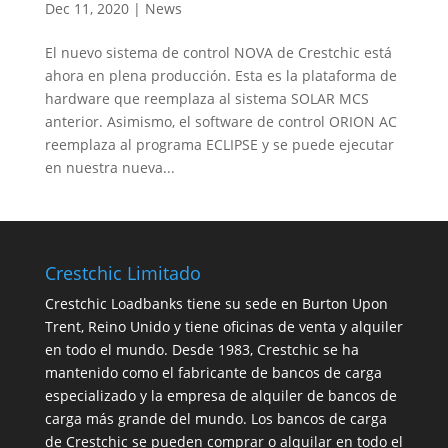
Dec 11, 2020
|
News
El nuevo sistema de control NOVA de Crestchic está
ahora en plena producción. Esta es la plataforma de
hardware que reemplaza al sistema SOLAR MCS
anterior. Asimismo, el software de control ORION AC
reemplaza al programa ECLIPSE y se puede ejecutar
en nuestra nueva...
Crestchic Limitado
Crestchic Loadbanks tiene su sede en Burton Upon
Trent, Reino Unido y tiene oficinas de venta y alquiler
en todo el mundo. Desde 1983, Crestchic se ha
mantenido como el fabricante de bancos de carga
especializado y la empresa de alquiler de bancos de
carga más grande del mundo. Los bancos de carga
de Crestchic se pueden comprar o alquilar en todo el