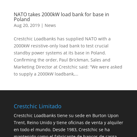
NATO takes 2000kW load bank for base in
Poland
Aug 20, 2019
|
News
Crestchic Loadbanks has supplied NATO with a
2000kW resistive-only load bank to test crucial
standby power systems at its base in Poland.
Confirming the order, Paul Brickman, Sales and
Marketing Director at Crestchic said: “We were asked
to supply a 2000kW loadbank,...
Crestchic Limitado
Crestchic Loadbanks tiene su sede en Burton Upon
Trent, Reino Unido y tiene oficinas de venta y alquiler
en todo el mundo. Desde 1983, Crestchic se ha
mantenido como el fabricante de bancos de carga